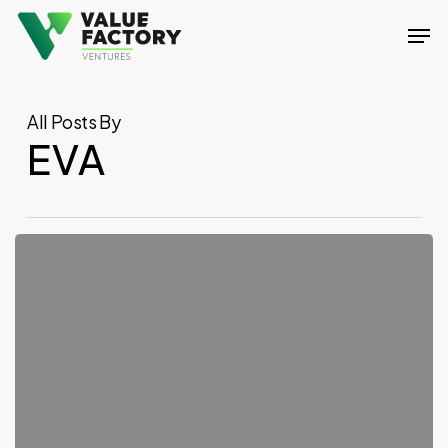
Skip
Men
to
Close
main
Menu
content
All Posts By
EVA