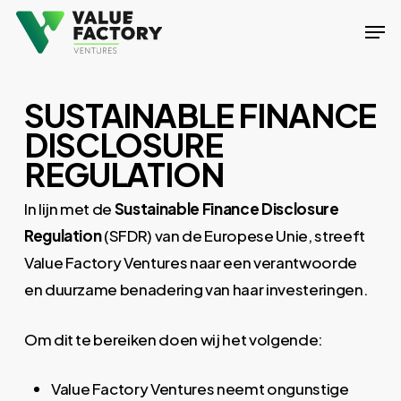
Skip
Men
to
Close
main
Menu
content
SUSTAINABLE FINANCE
DISCLOSURE
REGULATION
In lijn met de
Sustainable Finance Disclosure
Regulation
(SFDR) van de Europese Unie, streeft
Value Factory Ventures naar een verantwoorde
en duurzame benadering van haar investeringen.
Om dit te bereiken doen wij het volgende:
Value Factory Ventures neemt ongunstige