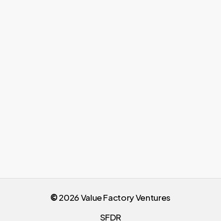
worden van ons investeerders
netwerk, wat meer dan financiële
waarde oplevert?
Neem contact met ons op voor
een waardevol gesprek.
Krommeweg 10 – Unit 2
2988 CB Ridderkerk
Nederland
info@valuefactory.vc
©
2026
Value Factory Ventures
SFDR