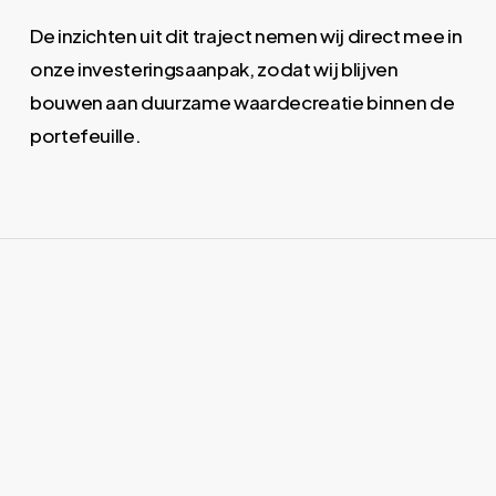
De inzichten uit dit traject nemen wij direct mee in
onze investeringsaanpak, zodat wij blijven
bouwen aan duurzame waardecreatie binnen de
portefeuille.
Get in Touch!
Wil je verder praten over
kansrijke ventures of onderdeel