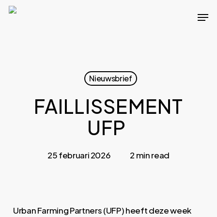
Skip
Men
to
main
content
Nieuwsbrief
FAILLISSEMENT
UFP
25 februari 2026
2 min read
Urban Farming Partners (UFP) heeft deze week