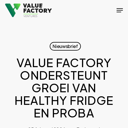
Skip
Men
to
Close
main
Menu
content
Nieuwsbrief
VALUE FACTORY
ONDERSTEUNT
GROEI VAN
HEALTHY FRIDGE
EN PROBA