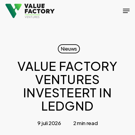
Skip
Men
to
Close
main
Menu
content
Nieuws
VALUE FACTORY
VENTURES
INVESTEERT IN
LEDGND
9 juli 2026
2 min read