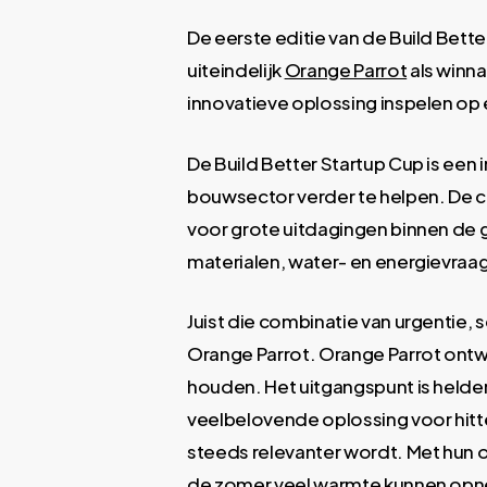
De eerste editie van de Build Bette
uiteindelijk
Orange Parrot
als winna
innovatieve oplossing inspelen o
De Build Better Startup Cup is een i
bouwsector verder te helpen. De c
voor grote uitdagingen binnen de 
materialen, water- en energievr
Juist die combinatie van urgentie,
Orange Parrot. Orange Parrot ontwi
houden. Het uitgangspunt is helde
veelbelovende oplossing voor hit
steeds relevanter wordt. Met hun o
de zomer veel warmte kunnen opne