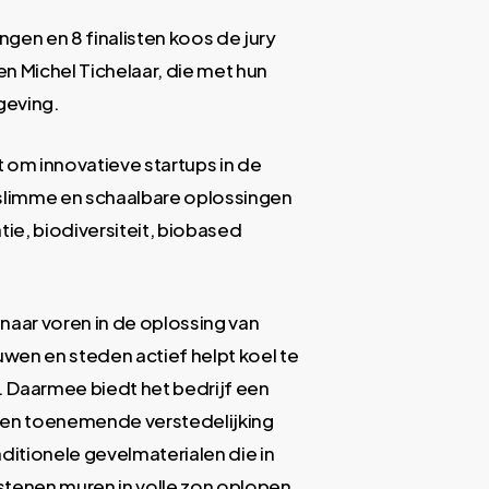
ngen en 8 finalisten koos de jury
n Michel Tichelaar, die met hun
geving.
 om innovatieve startups in de
 slimme en schaalbare oplossingen
e, biodiversiteit, biobased
naar voren in de oplossing van
wen en steden actief helpt koel te
. Daarmee biedt het bedrijf een
 en toenemende verstedelijking
ditionele gevelmaterialen die in
tenen muren in volle zon oplopen