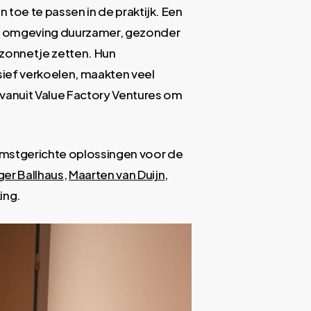
n toe te passen in de praktijk. Een
de omgeving duurzamer, gezonder
 zonnetje zetten. Hun
sief verkoelen, maakten veel
vanuit Value Factory Ventures om
omstgerichte oplossingen voor de
ger Ballhaus
,
Maarten van Duijn
,
ing.