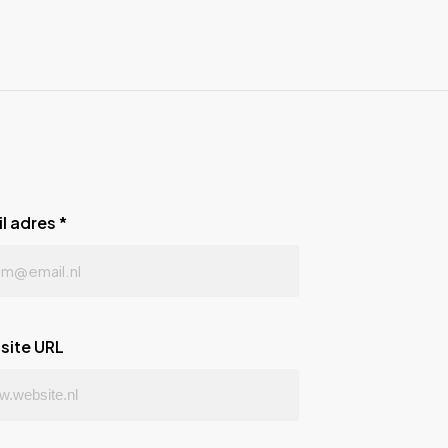
l adres
*
site URL