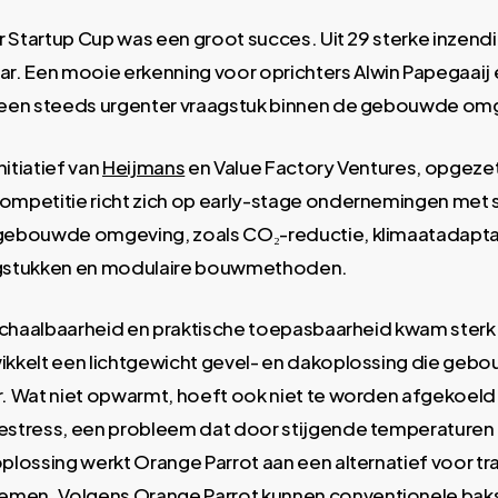
r Startup Cup was een groot succes. Uit 29 sterke inzendi
ar. Een mooie erkenning voor oprichters Alwin Papegaaij e
p een steeds urgenter vraagstuk binnen de gebouwde om
nitiatief van
Heijmans
en Value Factory Ventures, opgezet
ompetitie richt zich op early-stage ondernemingen met
gebouwde omgeving, zoals CO₂-reductie, klimaatadaptati
aagstukken en modulaire bouwmethoden.
 schaalbaarheid en praktische toepasbaarheid kwam sterk 
kkelt een lichtgewicht gevel- en dakoplossing die gebou
r. Wat niet opwarmt, hoeft ook niet te worden afgekoeld
testress, een probleem dat door stijgende temperaturen
plossing werkt Orange Parrot aan een alternatief voor tra
men. Volgens Orange Parrot kunnen conventionele baks