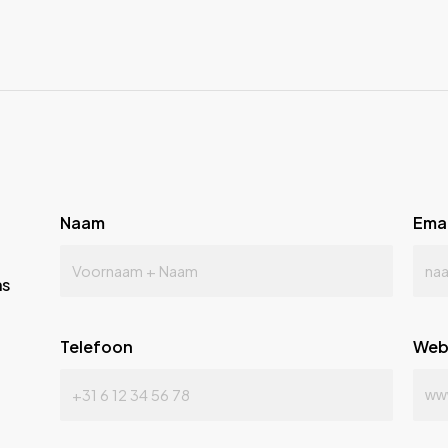
Naam
Emai
ns
Telefoon
Web