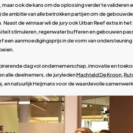
aal, maar ook de kans om de oplossing verder te valideren e
ij de ambitie van alle betrokken partijen om de gebouw
aast de winnaar wil de jury ook Urban Reef extra in het
rsiteit stimuleren, regenwater bufferen en gebouwen pas
f een aanmoedigingsprijs in de vorm van ondersteuning 
oeien.
inspirerende dag vol ondernemerschap, innovatie en toek
alle deelnemers, de juryleden
Machteld De Kroon
,
Rut
k
, en natuurlijk Heijmans voor de waardevolle samenwerk