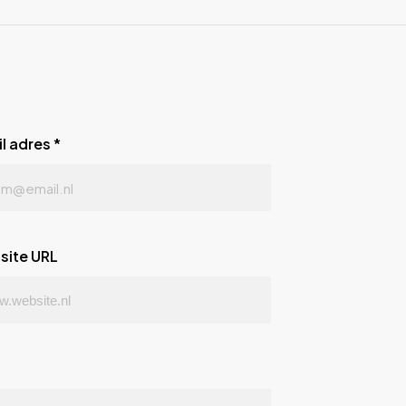
l adres
*
site URL