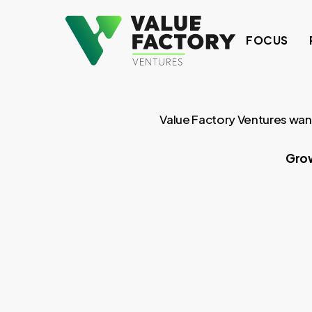
Skip
to
FOCUS
main
content
Value Factory Ventures wan
Grow