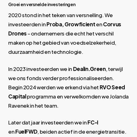
Groei en versnelde investeringen
2020 stond in het teken van versnelling. We
investeerden in
Proba, Growficient
en
Corvus
Drones
– ondernemers die echt het verschil
maken op het gebied van voedselzekerheid,
duurzaamheid en technologie.
In 2023 investeerden we in
Dealin.Green
, terwijl
we ons fonds verder professionaliseerden.
Begin 2024 werden we erkend via het
RVO Seed
Capital
programma en verwelkomden we Jolanda
Ravenek in het team.
Later dat jaar investeerden we in
FC-I
en
FuelFWD
, beiden actief in de energietransitie.