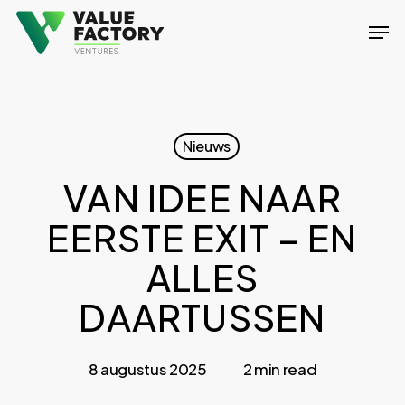
Skip
Men
to
Close
main
Menu
content
Nieuws
VAN IDEE NAAR
EERSTE EXIT – EN
ALLES
DAARTUSSEN
8 augustus 2025
2 min read