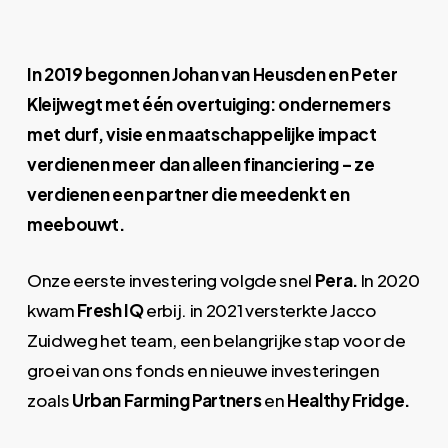
In 2019 begonnen Johan van Heusden en Peter
Kleijwegt met één overtuiging: ondernemers
met durf, visie en maatschappelijke impact
verdienen meer dan alleen financiering – ze
verdienen een partner die meedenkt en
meebouwt.
Onze eerste investering volgde snel
Pera.
In 2020
kwam
Fresh IQ
erbij. in 2021 versterkte Jacco
Zuidweg het team, een belangrijke stap voor de
groei van ons fonds en nieuwe investeringen
zoals
Urban Farming Partners
en
Healthy Fridge.