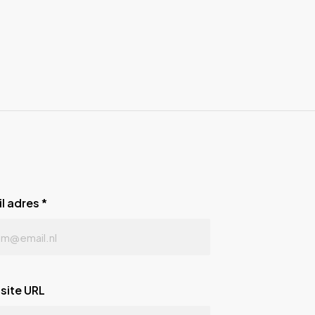
l adres
*
site URL