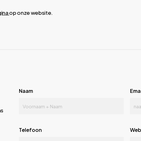
gina
op onze website.
Naam
Emai
ns
Telefoon
Web