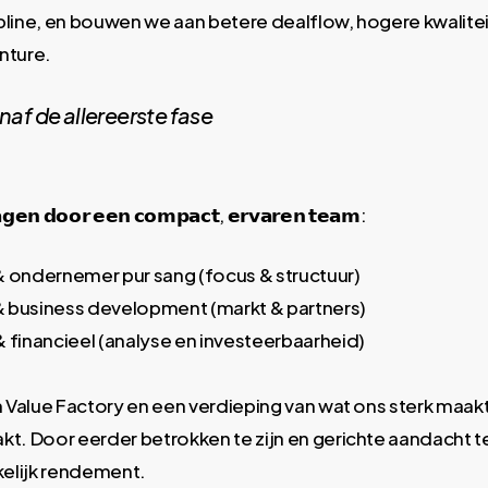
ine, en bouwen we aan betere dealflow, hogere kwaliteit 
ture.​
af de allereerste fase
𝗴𝗲𝗻 𝗱𝗼𝗼𝗿 𝗲𝗲𝗻 𝗰𝗼𝗺𝗽𝗮𝗰𝘁, 𝗲𝗿𝘃𝗮𝗿𝗲𝗻 𝘁𝗲𝗮𝗺:​
& ondernemer pur sang (focus & structuur)​
 business development (markt & partners)​
& financieel (analyse en investeerbaarheid)
 Value Factory en een verdieping van wat ons sterk maakt
t. Door eerder betrokken te zijn en gerichte aandacht t
elijk rendement.​