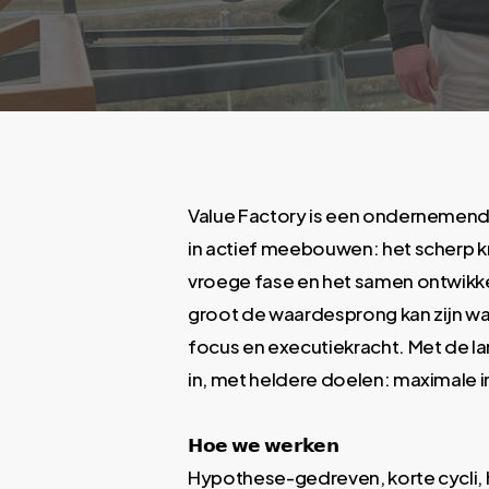
Value Factory is een ondernemend f
in actief meebouwen: het scherp kr
vroege fase en het samen ontwikke
groot de waardesprong kan zijn wan
focus en executiekracht. Met de l
in, met heldere doelen: maximale 
𝗛𝗼𝗲 𝘄𝗲 𝘄𝗲𝗿𝗸𝗲𝗻​
Hypothese-gedreven, korte cycli, 