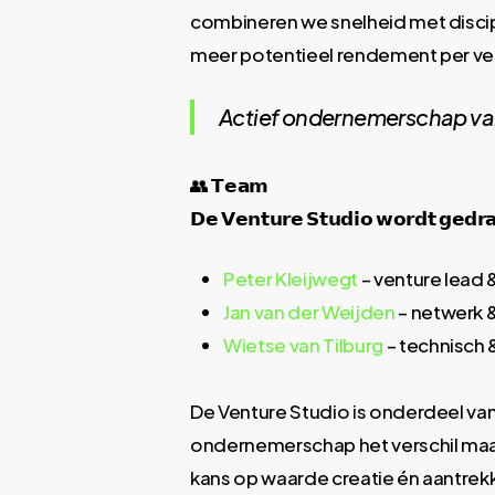
combineren we snelheid met discipl
meer potentieel rendement per ven
Actief ondernemerschap van
👥 𝗧𝗲𝗮𝗺​
𝗗𝗲 𝗩𝗲𝗻𝘁𝘂𝗿𝗲 𝗦𝘁𝘂𝗱𝗶𝗼 𝘄𝗼𝗿𝗱𝘁 𝗴𝗲𝗱𝗿
Peter Kleijwegt
– venture lead 
Jan van der Weijden
– netwerk &
Wietse van Tilburg
– technisch 
De Venture Studio is onderdeel van
ondernemerschap het verschil maak
kans op waarde creatie én aantrekk