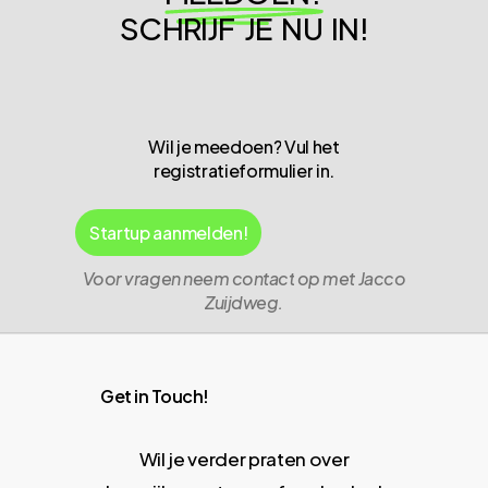
SCHRIJF JE NU IN!
Wil
je
meedoen?
Vul
het
registratieformulier
in.
S
t
a
r
t
u
p
a
a
n
m
e
l
d
e
n
!
Voor
vragen
neem
contact
op
met
Jacco
Zuijdweg.
Get in Touch!
Wil je verder praten over