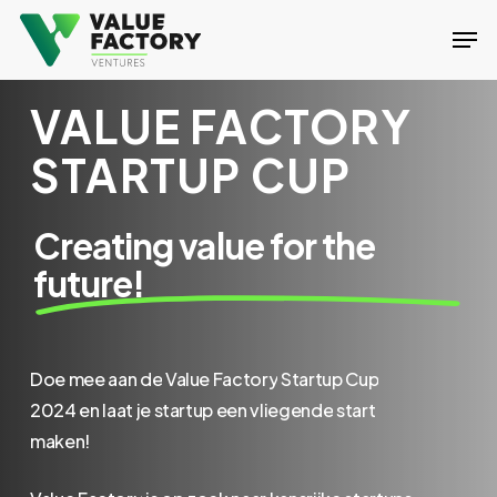
Skip
Men
to
Close
main
Menu
VALUE FACTORY
content
STARTUP CUP
Creating value for the
future!
Doe
mee
aan
de
Value
Factory
Startup
Cup
2024
en
laat
je
startup
een
vliegende
start
maken!