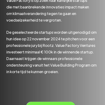
Value
Factory
is
op
zoek
naar
kansrijke
startups
die
met
baanbrekende
innovaties
impact
maken
om
klimaatverandering
tegen
te
gaan
en
voedselzekerheid
te
vergroten.
De
geselecteerde
startups
worden
uitgenodigd
om
hun
idee
op
22
november
2024
te
pitchen
voor
een
professionele
jury
bij
Rootz.
Value
Factory
Ventures
investeert
minimaal
€
100k
in
de
winnende
startup.
Daarnaast
krijgen
de
winnaars
professionele
ondersteuning
vanuit
het
Value
Building
Program
om
in
korte
tijd
te
kunnen
groeien.