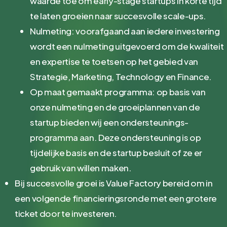
waarde toe om early-stage startups in korte tijd
te laten groeien naar succesvolle scale-ups.
Nulmeting: voorafgaand aan iedere investering
wordt een nulmeting uitgevoerd om de kwaliteit
en expertise te toetsen op het gebied van
Strategie, Marketing, Technology en Finance.
Op maat gemaakt programma: op basis van
onze nulmeting en de groeiplannen van de
startup bieden wij een ondersteunings-
programma aan. Deze ondersteuning is op
tijdelijke basis en de startup besluit of ze er
gebruik van willen maken.
Bij succesvolle groei is Value Factory bereid om in
een volgende financieringsronde met een grotere
ticket door te investeren.