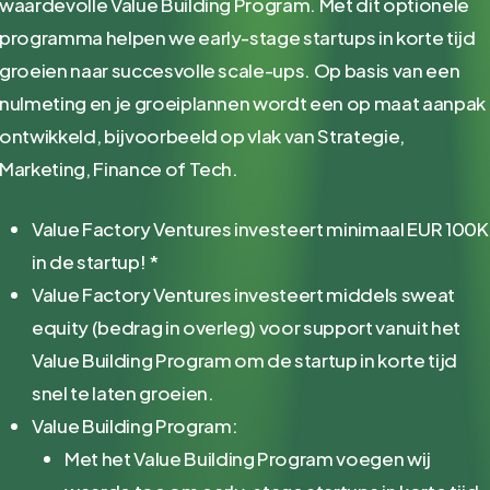
waardevolle Value Building Program. Met dit optionele
programma helpen we early-stage startups in korte tijd
groeien naar succesvolle scale-ups. Op basis van een
nulmeting en je groeiplannen wordt een op maat aanpak
ontwikkeld, bijvoorbeeld op vlak van Strategie,
Marketing, Finance of Tech.
Value Factory Ventures investeert minimaal EUR 100K
in de startup! *
Value Factory Ventures investeert middels sweat
equity (bedrag in overleg) voor support vanuit het
Value Building Program om de startup in korte tijd
snel te laten groeien.
Value Building Program:
Met het Value Building Program voegen wij