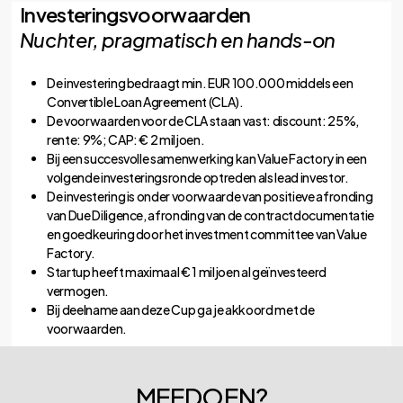
Investeringsvoorwaarden
Nuchter, pragmatisch en hands-on
De investering bedraagt min. EUR 100.000 middels een
Convertible Loan Agreement (CLA).
De voorwaarden voor de CLA staan vast: discount: 25%,
rente: 9%; CAP: € 2 miljoen.
Bij een succesvolle samenwerking kan Value Factory in een
volgende investeringsronde optreden als lead investor.
De investering is onder voorwaarde van positieve afronding
van Due Diligence, afronding van de contractdocumentatie
en goedkeuring door het investment committee van Value
Factory.
Startup heeft maximaal € 1 miljoen al geïnvesteerd
vermogen.
Bij deelname aan deze Cup ga je akkoord met de
voorwaarden.
MEEDOEN?