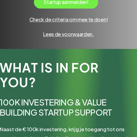
S
t
a
r
t
u
p
a
a
n
m
e
l
d
e
n
!
Check de criteria om mee te doen!
Lees de voorwaarden.
WHAT
IS
IN
FOR
YOU?
100K
INVESTERING
&
VALUE
BUILDING
STARTUP
SUPPORT
Naast de € 100k investering, krijg je toegang tot ons